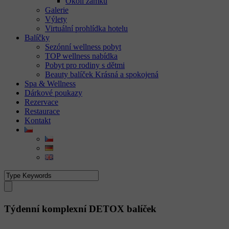
Okolí zámku
Galerie
Výlety
Virtuální prohlídka hotelu
Balíčky
Sezónní wellness pobyt
TOP wellness nabídka
Pobyt pro rodiny s dětmi
Beauty balíček Krásná a spokojená
Spa & Wellness
Dárkové poukazy
Rezervace
Restaurace
Kontakt
Týdenní komplexní DETOX balíček