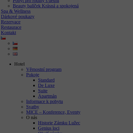
Pobyt pro rodiny s dětmi
Beauty balíček Krásná a spokojená
Spa & Wellness
Dárkové poukazy
Rezervace
Restaurace
Kontakt
Hotel
Věrnostní program
Pokoje
Standard
De Luxe
Suite
Apartmán
Informace k pobytu
Svatby
MICE – Konference, Eventy
O nás
Historie Zámku Lužec
Genius loci