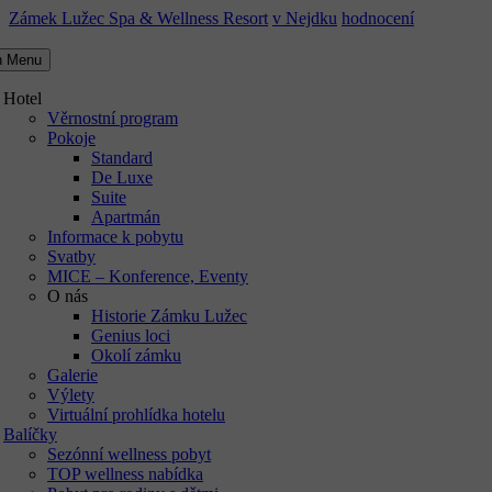
Zámek Lužec Spa & Wellness Resort
v Nejdku
hodnocení
n Menu
Hotel
Věrnostní program
Pokoje
Standard
De Luxe
Suite
Apartmán
Informace k pobytu
Svatby
MICE – Konference, Eventy
O nás
Historie Zámku Lužec
Genius loci
Okolí zámku
Galerie
Výlety
Virtuální prohlídka hotelu
Balíčky
Sezónní wellness pobyt
TOP wellness nabídka