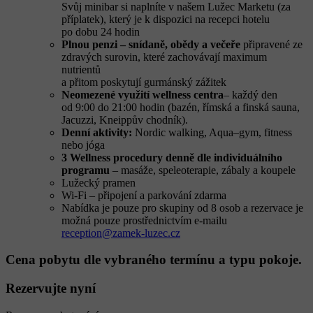
Svůj minibar si naplníte v našem Lužec Marketu (za
příplatek), který je k dispozici na recepci hotelu
po dobu 24 hodin
Plnou penzi – snídaně, obědy a večeře
připravené ze
zdravých surovin, které zachovávají maximum
nutrientů
a přitom poskytují gurmánský zážitek
Neomezené využití wellness centra
– každý den
od 9:00 do 21:00 hodin (bazén, římská a finská sauna,
Jacuzzi, Kneippův chodník).
Denní aktivity:
Nordic walking, Aqua–gym, fitness
nebo jóga
3 Wellness procedury denně dle individuálního
programu
– masáže, speleoterapie, zábaly a koupele
Lužecký pramen
Wi-Fi – připojení a parkování zdarma
Nabídka je pouze pro skupiny od 8 osob a rezervace je
možná pouze prostřednictvím e-mailu
reception@zamek-luzec.cz
Cena pobytu dle vybraného termínu a typu pokoje.
Rezervujte nyní