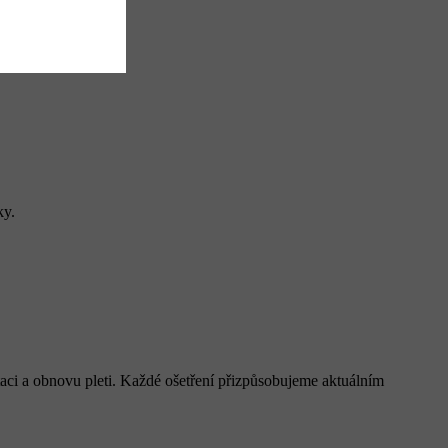
ky.
ataci a obnovu pleti. Každé ošetření přizpůsobujeme aktuálním