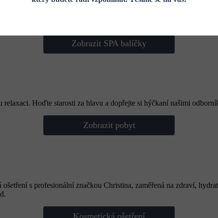
jedinečný relax a pohodu během svého pobytu.
Zobrazit SPA balíčky
relaxaci. Hoďte starosti za hlavu a dopřejte si hýčkaní našimi odborní
Zobrazit pobyt
ká ošetření s profesionální značkou Christina, zaměřená na zdraví, hydr
d.
Kosmetická ošetření