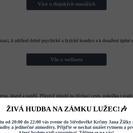
Více o thajských masážích
axaci, k udržení dobré psychické a fyzické kondice a k dosažení úplné
Vše o wellness
esu, únavě a napětí. Příznivě působí na dýchací cesty, pokožku i svaly.
ŽIVÁ HUDBA NA ZÁMKU LUŽEC!🎶
Rezervovat procedury
u od 20:00 do 22:00 vás zveme do Středověké Krčmy Jana Žižky 
hudby a jedinečné atmosféry. Přijďte se nechat unášet rytmem a pro
který budete rádi vzpomínat. Těšíme se na vás!