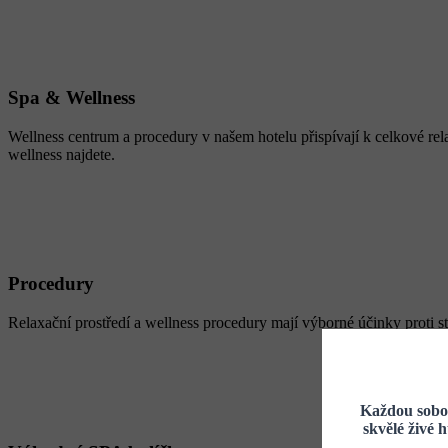
Spa & Wellness
Wellness centrum a procedury v našem hotelu přispívají k celkové rel
wellness najdete.
Procedury
Relaxační prostředí a wellness procedury mají výborné účinky proti str
Každou sobot
skvělé živé 