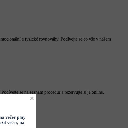
 emocionální a fyzické rovnováhy. Podívejte se co vše v našem
 Podívejte se na seznam procedur a rezervujte si je online.
×
na večer plný
žít večer, na