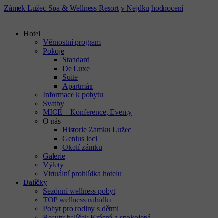
Zámek Lužec Spa & Wellness Resort
v Nejdku
hodnocení
Hotel
Věrnostní program
Pokoje
Standard
De Luxe
Suite
Apartmán
Informace k pobytu
Svatby
MICE – Konference, Eventy
O nás
Historie Zámku Lužec
Genius loci
Okolí zámku
Galerie
Výlety
Virtuální prohlídka hotelu
Balíčky
Sezónní wellness pobyt
TOP wellness nabídka
Pobyt pro rodiny s dětmi
Beauty balíček Krásná a spokojená