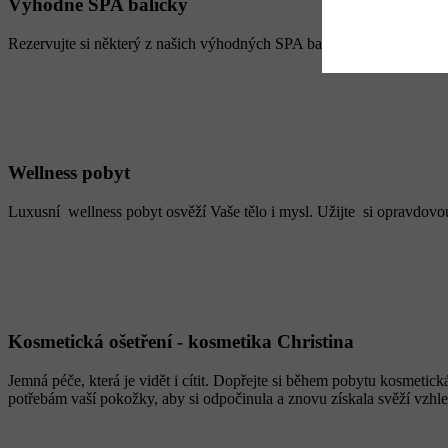
Výhodné SPA balíčky
Rezervujte si některý z našich výhodných SPA balíčků a dopřejte si 
Wellness pobyt
Luxusní wellness pobyt osvěží Vaše tělo i mysl. Užijte si opravdovou 
Kosmetická ošetření - kosmetika Christina
Jemná péče, která je vidět i cítit. Dopřejte si během pobytu kosmetic
potřebám vaší pokožky, aby si odpočinula a znovu získala svěží vzhle