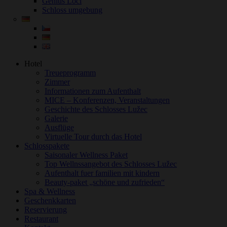
Genius Loci
Schloss umgebung
Hotel
Treueprogramm
Zimmer
Informationen zum Aufenthalt
MICE – Konferenzen, Veranstaltungen
Geschichte des Schlosses Lužec
Galerie
Ausflüge
Virtuelle Tour durch das Hotel
Schlosspakete
Saisonaler Wellness Paket
Top Wellnssangebot des Schlosses Lužec
Aufenthalt fuer familien mit kindern
Beauty-paket „schöne und zufrieden“
Spa & Wellness
Geschenkkarten
Reservierung
Restaurant