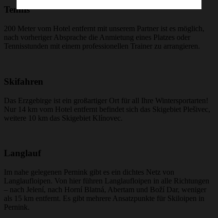
Tennis
200 Meter vom Hotel entfernt mit unserem Partner ist es möglich,
nach vorheriger Absprache die Anmietung eines Platzes oder
Tennisstunden mit einem professionellen Trainer zu arrangieren.
Skifahren
Das Erzgebirge ist ein großartiger Ort für all Ihre Wintersportarten!
Nur 14 km vom Hotel entfernt befindet sich das Skigebiet Plešivec,
weitere 10 km das Skigebiet Klínovec.
Langlauf
Im nahe gelegenen Pernink gibt es ein dichtes Netz von
Langlaufloipen. Von hier führen Langlaufloipen in alle Richtungen
– nach Jelení, nach Horní Blatná, Abertam und Boží Dar, weniger
als 15 km entfernt. Es gibt mehrere Ansatzpunkte für Skiloipen in
Pernink.