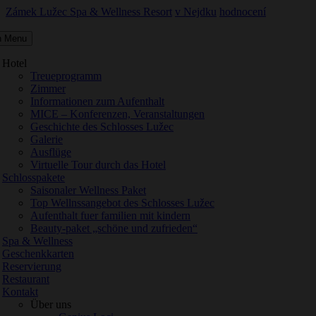
Zámek Lužec Spa & Wellness Resort
v Nejdku
hodnocení
n Menu
Hotel
Treueprogramm
Zimmer
Informationen zum Aufenthalt
MICE – Konferenzen, Veranstaltungen
Geschichte des Schlosses Lužec
Galerie
Ausflüge
Virtuelle Tour durch das Hotel
Schlosspakete
Saisonaler Wellness Paket
Top Wellnssangebot des Schlosses Lužec
Aufenthalt fuer familien mit kindern
Beauty-paket „schöne und zufrieden“
Spa & Wellness
Geschenkkarten
Reservierung
Restaurant
Kontakt
Über uns