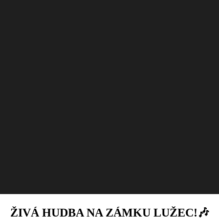
ŽIVÁ HUDBA NA ZÁMKU LUŽEC!🎶