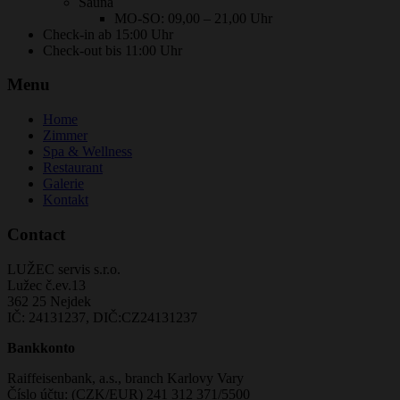
Sauna
MO-SO: 09,00 – 21,00 Uhr
Check-in ab 15:00 Uhr
Check-out bis 11:00 Uhr
Menu
Home
Zimmer
Spa & Wellness
Restaurant
Galerie
Kontakt
Contact
LUŽEC servis s.r.o.
Lužec č.ev.13
362 25 Nejdek
IČ: 24131237, DIČ:CZ24131237
Bankkonto
Raiffeisenbank, a.s., branch Karlovy Vary
Číslo účtu: (CZK/EUR) 241 312 371/5500