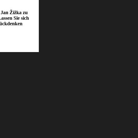
e Jan Žižka zu
assen Sie sich
rückdenken