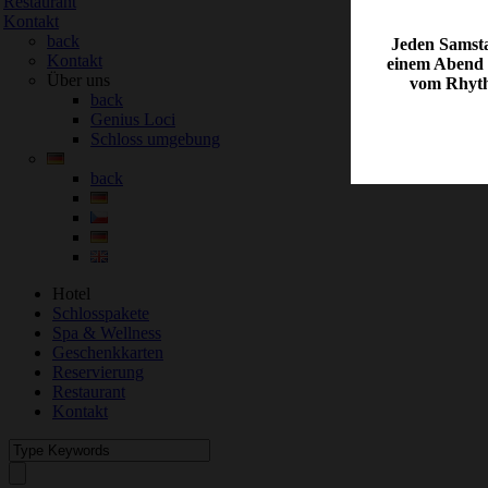
Restaurant
Kontakt
back
Jeden Samstag
Kontakt
einem Abend v
Über uns
vom Rhyth
back
Genius Loci
Schloss umgebung
back
Hotel
Schlosspakete
Spa & Wellness
Geschenkkarten
Reservierung
Restaurant
Kontakt