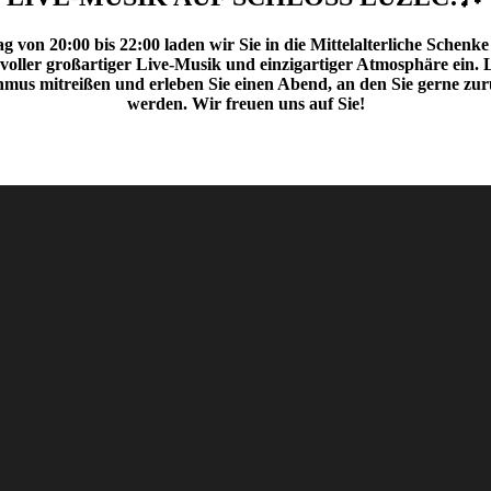
 von 20:00 bis 22:00 laden wir Sie in die Mittelalterliche Schenk
oller großartiger Live-Musik und einzigartiger Atmosphäre ein. L
mus mitreißen und erleben Sie einen Abend, an den Sie gerne zu
werden. Wir freuen uns auf Sie!