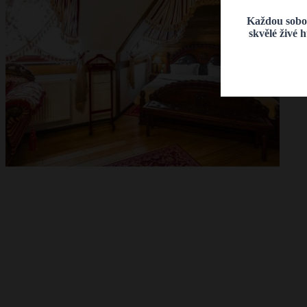
Každou sobot
skvělé živé 