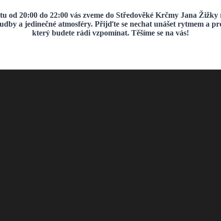
u od 20:00 do 22:00 vás zveme do Středověké Krčmy Jana Žižky 
hudby a jedinečné atmosféry. Přijďte se nechat unášet rytmem a pro
který budete rádi vzpomínat. Těšíme se na vás!