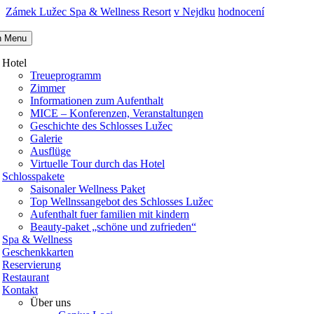
Zámek Lužec Spa & Wellness Resort
v Nejdku
hodnocení
n Menu
Hotel
Treueprogramm
Zimmer
Informationen zum Aufenthalt
MICE – Konferenzen, Veranstaltungen
Geschichte des Schlosses Lužec
Galerie
Ausflüge
Virtuelle Tour durch das Hotel
Schlosspakete
Saisonaler Wellness Paket
Top Wellnssangebot des Schlosses Lužec
Aufenthalt fuer familien mit kindern
Beauty-paket „schöne und zufrieden“
Spa & Wellness
Geschenkkarten
Reservierung
Restaurant
Kontakt
Über uns